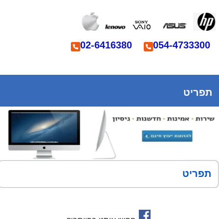
02-6416380
054-4733300
תפריט
תפריט