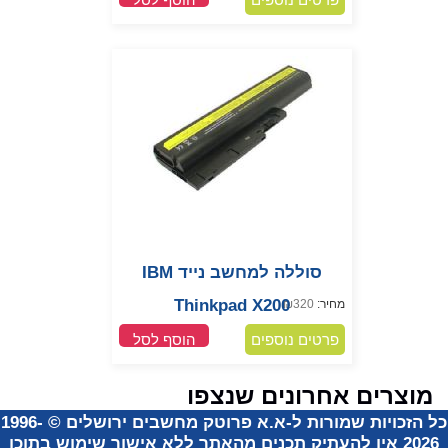
סוללה למחשב נייד IBM
Thinkpad X200
מחיר:
320
₪
פרטים נוספים
הוסף לסל
מוצרים אחרונים שנצפו
ל הזכויות שמורות ל-א.א פרוטק מחשבים ירושלים
©
1996-
2026
אין להעתיק תכנים מהאתר ללא אישור שימוש
בתוכן