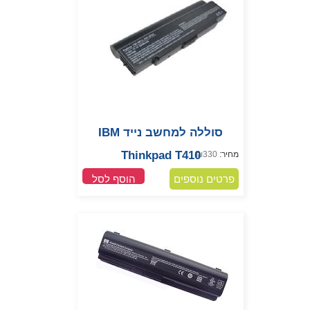
סוללה למחשב נייד IBM
Thinkpad T410
מחיר:
330
₪
פרטים נוספים
הוסף לסל