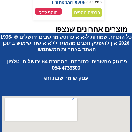
Thinkpad X200
מחיר:
320
₪
פרטים נוספים
הוסף לסל
מוצרים אחרונים שנצפו
ל הזכויות שמורות ל-א.א פרוטק מחשבים ירושלים
©
1996-
2026
אין להעתיק תכנים מהאתר ללא אישור שימוש
בתוכן
האתר באחריות
המשתמש
פרוטק מחשבים, כתובתנו:
המחנכת 64 ירושלים, טלפון:
054-4733300
עסק שומר
שבת וחג