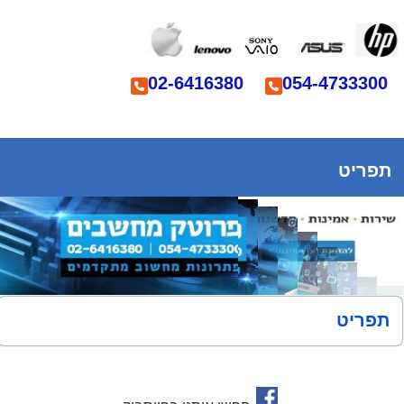
02-6416380
054-4733300
תפריט
תפריט