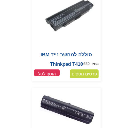
סוללה למחשב נייד IBM
Thinkpad T410
מחיר:
330
₪
פרטים נוספים
הוסף לסל