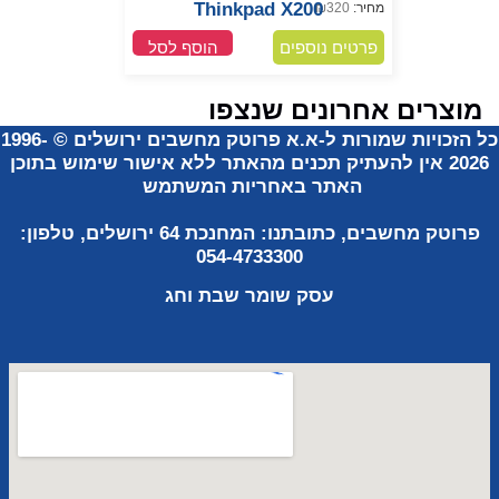
Thinkpad X200
מחיר:
320
₪
פרטים נוספים
הוסף לסל
מוצרים אחרונים שנצפו
ל הזכויות שמורות ל-א.א פרוטק מחשבים ירושלים
©
1996-
2026
אין להעתיק תכנים מהאתר ללא אישור שימוש
בתוכן
האתר באחריות
המשתמש
פרוטק מחשבים, כתובתנו:
המחנכת 64 ירושלים, טלפון:
054-4733300
עסק שומר
שבת וחג