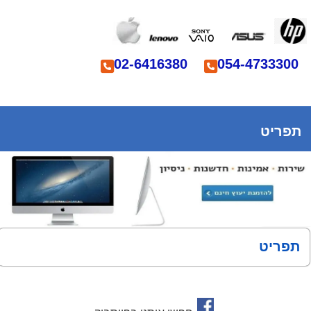
02-6416380
054-4733300
תפריט
תפריט