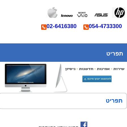
02-6416380
054-4733300
תפריט
תפריט