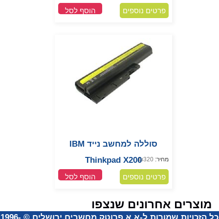
פרטים נוספים
הוסף לסל
סוללה למחשב נייד IBM
Thinkpad X200
מחיר:
320
₪
פרטים נוספים
הוסף לסל
מוצרים אחרונים שנצפו
ל הזכויות שמורות ל-א.א פרוטק מחשבים ירושלים
©
1996-