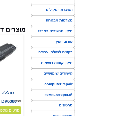
השכרת רמקולים
בירושלים
מצלמות אבטחה
מוצרים דו
תיקון מחשבים במרכז
פורום יעוץ
רקעים לשולחן עבודה
תיקון קופות רושמות
קישורים שימושיים
computer repair
компьютерный
0 DV6000
מחיר:
320
₪
техник
סרטונים
פרטים נוספי
מדריכי וידאו