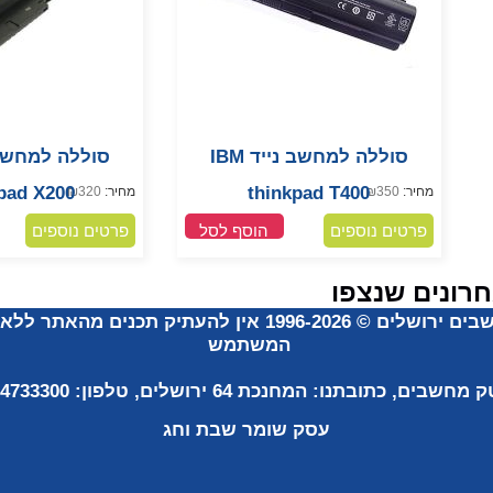
סוללה למחשב נייד IBM
pad X200
thinkpad T400
מחיר:
350
₪
מחיר:
320
₪
פרטים נוספים
הוסף לסל
פרטים נוספים
רונים שנצפו
שבים ירושלים
©
1996-2026
אין להעתיק תכנים מהאתר ללא 
המשתמש
ק מחשבים, כתובתנו:
המחנכת 64 ירושלים, טלפון:
054-4733300
עסק שומר
שבת וחג