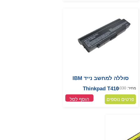
סוללה למחשב נייד IBM
Thinkpad T410
מחיר:
330
₪
פרטים נוספים
הוסף לסל