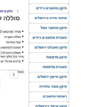
בירושלים
תיקון מחשבים ניידים
/
חלקים למח
שחזור מידע בירושלים
תיקון מחשבי אפל
•
מחיר מהיבואן לצרכן ללא פערי תיווך
•
סוללה מקורית
השכרת מחשבים ניידים
•
שנה אחריות
•
תיקון טאבלט ירושלים
תמונה להמחשה ב
•
משלוח חינם לכל ח
מיידי בכל חלקי הארץ
תיקון מדפסות
•
צריכים עזרה? יש
בירושלים
השכרת מדפסות
כמות
בירושלים
תיקון אייפון ירושלים
תיקון מסכי טלויזיה
רשתות מחשבים
תיקון אייפד בירושלים