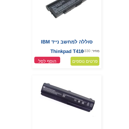
סוללה למחשב נייד IBM
Thinkpad T410
מחיר:
330
₪
פרטים נוספים
הוסף לסל