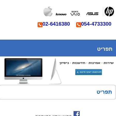
02-6416380
054-4733300
תפריט
תפריט